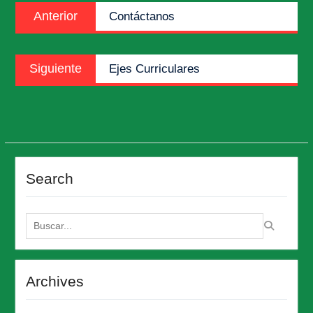
Entrada
Anterior
Contáctanos
de
anterior:
entradas
Entrada
Siguiente
Ejes Curriculares
siguiente:
Search
Buscar:
Archives