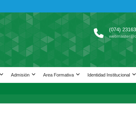
(074) 2316
webmaster@c
Admisión
Area Formativa
Identidad Institucional