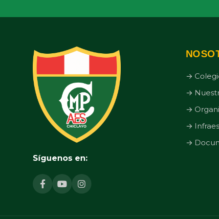
NOSO
→ Colegi
→ Nuestr
→ Organi
→ Infrae
→ Docume
Síguenos en: