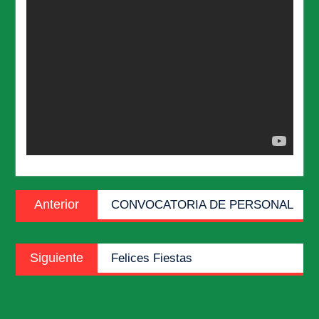
Navegación
Entrada
Anterior
CONVOCATORIA DE PERSONAL
de
anterior:
entradas
Entrada
Siguiente
Felices Fiestas
siguiente: