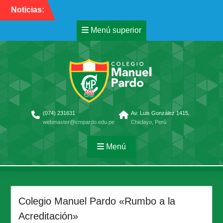
Saltar
Noticias:
Convocatoria Docente
al
RELIGIÓN- FILOSOFÍA-
contenido
Menú superior
PSICOLOGÍA.
CONVOCATORIA
DOCENTE 2026
DISPOSICIONES PARA LA
REPROGRAMACIÓN
EXCEPCIONAL DE LA
CALENDARIZACIÓN DEL
AÑO ESCOLAR 2026
(074) 231631
Av. Luis González 1415,
webmaster@cmpardo.edu.pe
Chiclayo, Perú
Menú
Colegio Manuel Pardo «Rumbo a la
Acreditación»